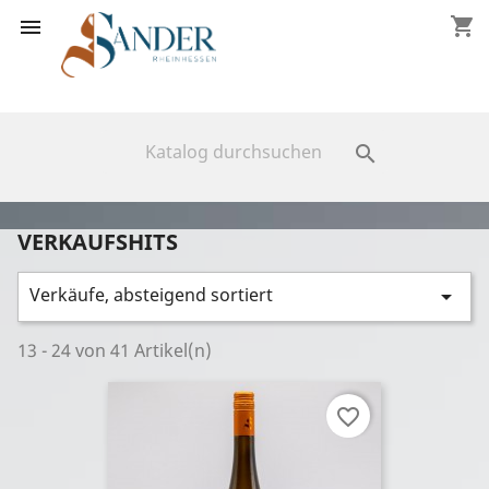
shopping_cart



VERKAUFSHITS
Verkäufe, absteigend sortiert

13 - 24 von 41 Artikel(n)
favorite_border