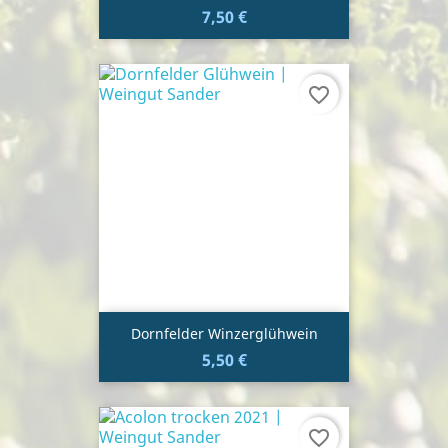
7,50 €
favorite_border
Dornfelder Winzerglühwein
5,50 €
favorite_border