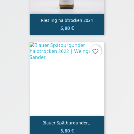
Riesling halbtrocken 2024
5,80 €
favorite_border
Blauer Spätburgunder...
5,80 €