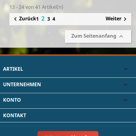
13 - 24 von 41 Artikel(n)
2
Zurück
Weiter

1
3
4

Zum Seitenanfang

ARTIKEL

UNTERNEHMEN

KONTO

KONTAKT