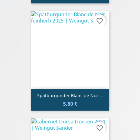
favorite_border
Spätburgunder Blanc de Noir...
5,80 €
favorite_border